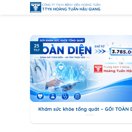
Bỏ
qua
nội
dung
25
Th7
Khám sức khỏe tổng quát – GÓI TOÀN 