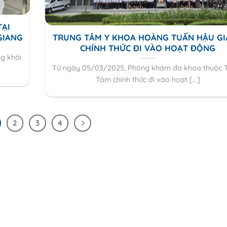
TẠI
GIANG
TRUNG TÂM Y KHOA HOÀNG TUẤN HẬU G
CHÍNH THỨC ĐI VÀO HOẠT ĐỘNG
g khởi
Từ ngày 05/03/2025, Phòng khám đa khoa thuộc 
Tâm chính thức đi vào hoạt [...]
2
3
4