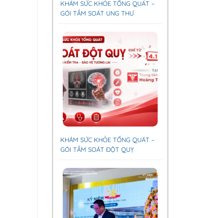
KHÁM SỨC KHỎE TỔNG QUÁT –
GÓI TẦM SOÁT UNG THƯ
KHÁM SỨC KHỎE TỔNG QUÁT –
GÓI TẦM SOÁT ĐỘT QUỴ