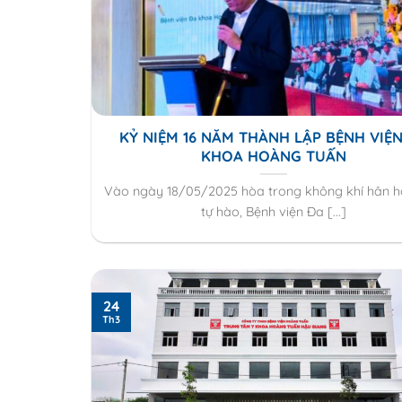
KỶ NIỆM 16 NĂM THÀNH LẬP BỆNH VIỆ
KHOA HOÀNG TUẤN
Vào ngày 18/05/2025 hòa trong không khí hân 
tự hào, Bệnh viện Đa [...]
24
Th3