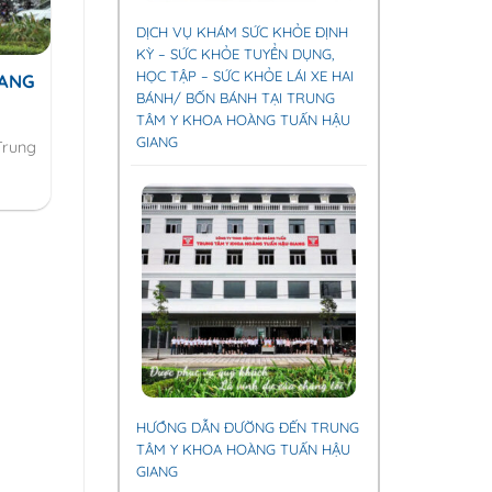
DỊCH VỤ KHÁM SỨC KHỎE ĐỊNH
KỲ – SỨC KHỎE TUYỂN DỤNG,
HỌC TẬP – SỨC KHỎE LÁI XE HAI
IANG
BÁNH/ BỐN BÁNH TẠI TRUNG
TÂM Y KHOA HOÀNG TUẤN HẬU
GIANG
Trung
HƯỚNG DẪN ĐƯỜNG ĐẾN TRUNG
TÂM Y KHOA HOÀNG TUẤN HẬU
GIANG