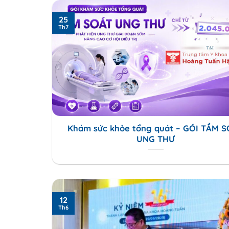
25
Th7
Khám sức khỏe tổng quát – GÓI TẦM 
UNG THƯ
12
Th6