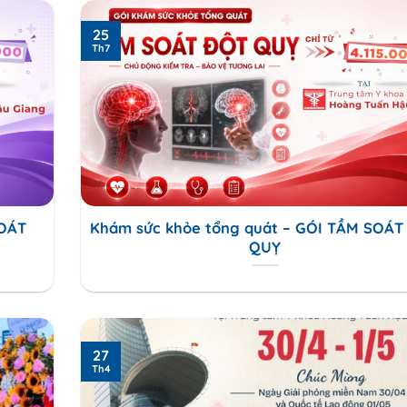
25
Th7
SOÁT
Khám sức khỏe tổng quát – GÓI TẦM SOÁT
QUỴ
27
Th4