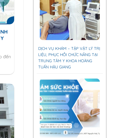
ÀNH
 Y
DỊCH VỤ KHÁM – TẬP VẬT LÝ TRỊ
LIỆU, PHỤC HỒI CHỨC NĂNG TẠI
o đến
TRUNG TÂM Y KHOA HOÀNG
TUẤN HẬU GIANG