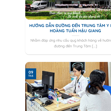
HƯỚNG DẪN ĐƯỜNG ĐẾN TRUNG TÂM Y
HOÀNG TUẤN HẬU GIANG
Nhằm đáp ứng nhu cầu quý khách hàng về hướ
đường đến Trung Tâm [...]
09
Th3