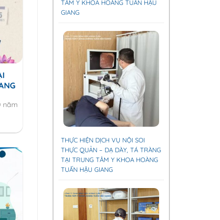
TÂM Y KHOA HOÀNG TUẤN HẬU
GIANG
ẠI
IANG
0 năm
THỰC HIỆN DỊCH VỤ NỘI SOI
THỰC QUẢN – DẠ DÀY, TÁ TRÀNG
TẠI TRUNG TÂM Y KHOA HOÀNG
TUẤN HẬU GIANG