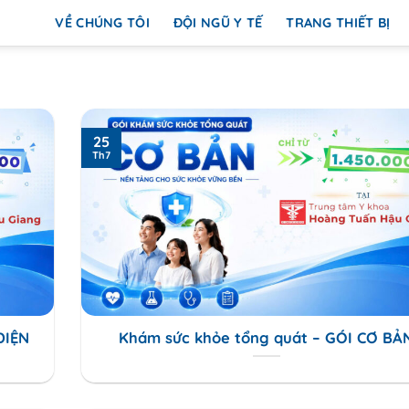
VỀ CHÚNG TÔI
ĐỘI NGŨ Y TẾ
TRANG THIẾT BỊ
25
Th7
DIỆN
Khám sức khỏe tổng quát – GÓI CƠ BẢ