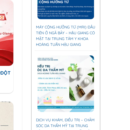
MÁY CỘNG HƯỞNG TỪ (MRI) ĐẦU
TIÊN Ở NGÃ BẢY – HẬU GIANG CÓ
MẶT TẠI TRUNG TÂM Y KHOA
HOÀNG TUẤN HẬU GIANG
 ĐỘT
DỊCH VỤ KHÁM, ĐIỀU TRỊ – CHĂM
SÓC DA THẨM MỸ TẠI TRUNG