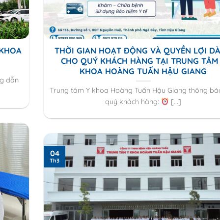
 KHOA
THỜI GIAN HOẠT ĐỘNG VÀ QUYỀN LỢI D
CHO QUÝ KHÁCH HÀNG TẠI TRUNG TÂM
KHOA HOÀNG TUẤN HẬU GIANG
ng dẫn
Trung tâm Y khoa Hoàng Tuấn Hậu Giang thông bá
quý khách hàng:
[...]
04
Th3