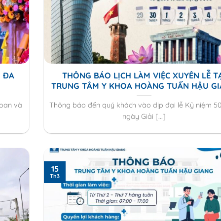
N ĐA
THÔNG BÁO LỊCH LÀM VIỆC XUYÊN LỄ T
TRUNG TÂM Y KHOA HOÀNG TUẤN HẬU G
hoan và
Thông báo đến quý khách vào dịp đại lễ Kỷ niệm 5
ngày Giải [...]
15
Th3