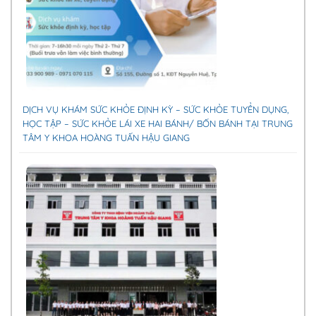
DỊCH VỤ KHÁM SỨC KHỎE ĐỊNH KỲ – SỨC KHỎE TUYỂN DỤNG,
HỌC TẬP – SỨC KHỎE LÁI XE HAI BÁNH/ BỐN BÁNH TẠI TRUNG
TÂM Y KHOA HOÀNG TUẤN HẬU GIANG