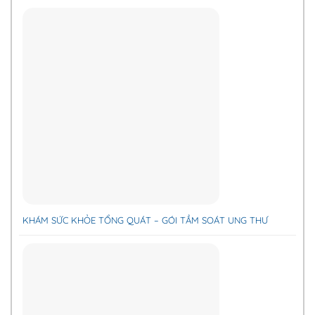
KHÁM SỨC KHỎE TỔNG QUÁT – GÓI TẦM SOÁT UNG THƯ