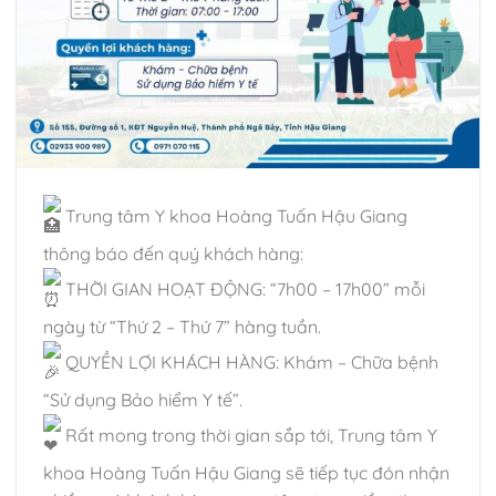
Trung tâm Y khoa Hoàng Tuấn Hậu Giang
thông báo đến quý khách hàng:
THỜI GIAN HOẠT ĐỘNG: “7h00 – 17h00” mỗi
ngày từ “Thứ 2 – Thứ 7” hàng tuần.
QUYỀN LỢI KHÁCH HÀNG: Khám – Chữa bệnh
“Sử dụng Bảo hiểm Y tế”.
Rất mong trong thời gian sắp tới, Trung tâm Y
khoa Hoàng Tuấn Hậu Giang sẽ tiếp tục đón nhận