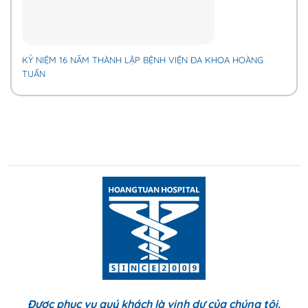
KỶ NIỆM 16 NĂM THÀNH LẬP BỆNH VIỆN ĐA KHOA HOÀNG
TUẤN
Được phục vụ quý khách là vinh dự của chúng tôi.