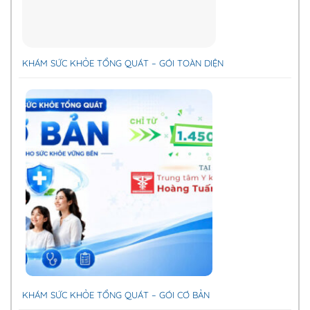
KHÁM SỨC KHỎE TỔNG QUÁT – GÓI TOÀN DIỆN
KHÁM SỨC KHỎE TỔNG QUÁT – GÓI CƠ BẢN