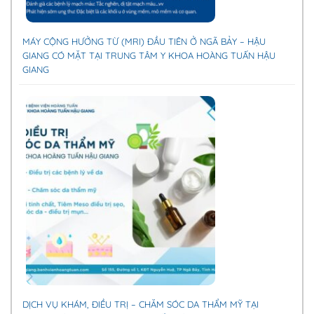
MÁY CỘNG HƯỞNG TỪ (MRI) ĐẦU TIÊN Ở NGÃ BẢY – HẬU
GIANG CÓ MẶT TẠI TRUNG TÂM Y KHOA HOÀNG TUẤN HẬU
GIANG
DỊCH VỤ KHÁM, ĐIỀU TRỊ – CHĂM SÓC DA THẨM MỸ TẠI