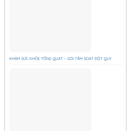
KHÁM SỨC KHỎE TỔNG QUÁT – GÓI TẦM SOÁT ĐỘT QUỴ