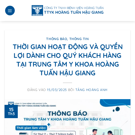
Bỏ
qua
nội
dung
THÔNG BÁO
,
THÔNG TIN
THỜI GIAN HOẠT ĐỘNG VÀ QUYỀN
LỢI DÀNH CHO QUÝ KHÁCH HÀNG
TẠI TRUNG TÂM Y KHOA HOÀNG
TUẤN HẬU GIANG
ĐĂNG VÀO
15/03/2025
BỞI
TĂNG HOÀNG ANH
15
Th3