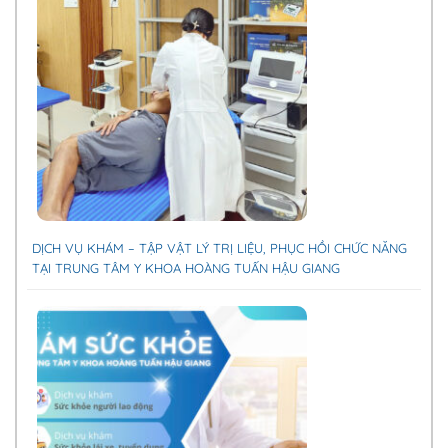
DỊCH VỤ KHÁM – TẬP VẬT LÝ TRỊ LIỆU, PHỤC HỒI CHỨC NĂNG
TẠI TRUNG TÂM Y KHOA HOÀNG TUẤN HẬU GIANG