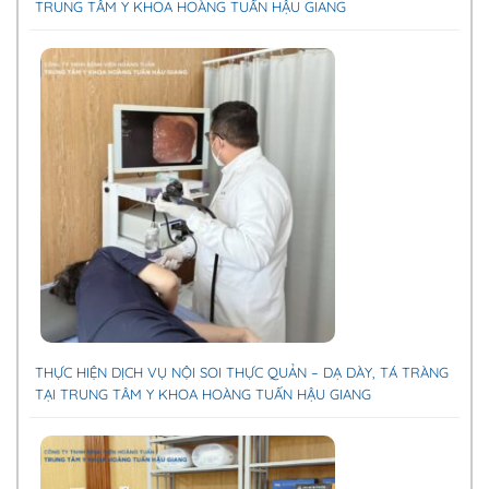
TRUNG TÂM Y KHOA HOÀNG TUẤN HẬU GIANG
THỰC HIỆN DỊCH VỤ NỘI SOI THỰC QUẢN – DẠ DÀY, TÁ TRÀNG
TẠI TRUNG TÂM Y KHOA HOÀNG TUẤN HẬU GIANG